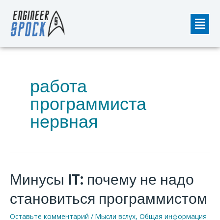
Перейти
Мен
к
содержимому
работа
программиста
нервная
Минусы IT: почему не надо
Минусы
IT:
становиться программистом
почему
не
Оставьте комментарий
/
Мысли вслух
,
Общая информация