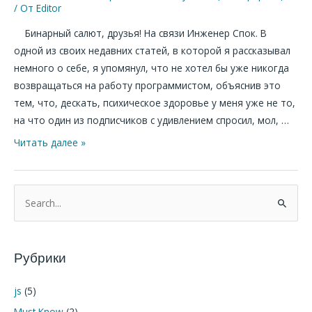
надо
/ От
Editor
становиться
Бинарный салют, друзья! На связи Инженер Спок. В
программистом
одной из своих недавних статей, в которой я рассказывал
немного о себе, я упомянул, что не хотел бы уже никогда
возвращаться на работу программистом, объяснив это
тем, что, дескать, психическое здоровье у меня уже не то,
на что один из подписчиков с удивлением спросил, мол, …
Читать далее »
П
о
и
Рубрики
с
к
js
(5)
:
Must Know
(2)