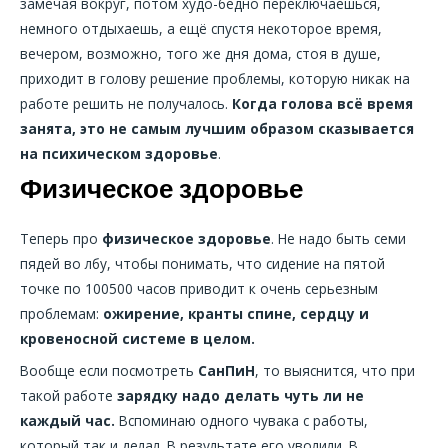
замечая вокруг, потом худо-бедно переключаешься,
немного отдыхаешь, а ещё спустя некоторое время,
вечером, возможно, того же дня дома, стоя в душе,
приходит в голову решение проблемы, которую никак на
работе решить не получалось.
Когда голова всё время
занята, это не самым лучшим образом сказывается
на психическом здоровье
.
Физическое здоровье
Теперь про
физическое здоровье
. Не надо быть семи
пядей во лбу, чтобы понимать, что сидение на пятой
точке по 100500 часов приводит к очень серьезным
проблемам:
ожирение, кранты спине, сердцу и
кровеносной системе в целом.
Вообще если посмотреть
СанПиН
, то выяснится, что при
такой работе
зарядку надо делать чуть ли не
каждый час.
Вспоминаю одного чувака с работы,
который так и делал. В результате его уволили. В