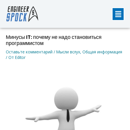
Перейти
Мен
к
содержимому
Навигация
Минусы IT: почему не надо становиться
по
программистом
записям
Оставьте комментарий
/
Мысли вслух
,
Общая информация
/ От
Editor