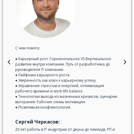
С чем помогу:
● Карьерный рост. Горизонтальное VS Вертикальное
P
N
развитие внутри компании. Путь от разработчика до
руководителя IT компании.
r
e
● Лайфхаки карьерного роста.
● Уверенность как ключ к карьерному успеху.
e
x
● Управление стрессом и энергией, оптимизация
рабочего времени и work-life balance.
v
t
● Технологии выхода из жизненных кризисов, сценарии
выгорания. Рабочие схемы мотивации.
i
● Позитивная конфликтология.
o
Сергей Черкасов:
u
20 лет работы в IT индустрии от джуна до тимлида, РП и