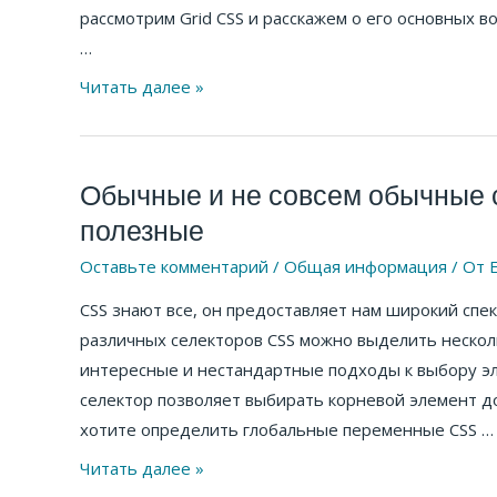
рассмотрим Grid CSS и расскажем о его основных в
…
Читать далее »
Обычные и не совсем обычные с
Обычные
и
полезные
не
Оставьте комментарий
/
Общая информация
/ От
E
совсем
CSS знают все, он предоставляет нам широкий спе
обычные
различных селекторов CSS можно выделить неско
селекторы
интересные и нестандартные подходы к выбору эле
CSS
селектор позволяет выбирать корневой элемент док
–
хотите определить глобальные переменные CSS …
но
все
Читать далее »
очень