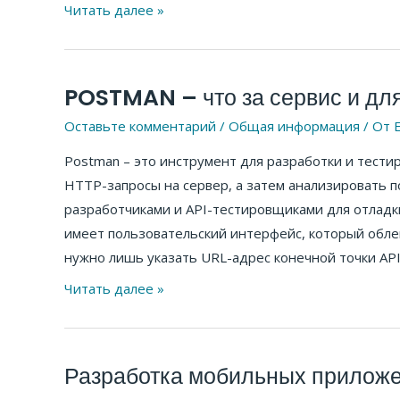
она
Читать далее »
существует
POSTMAN – что за сервис и для
POSTMAN
–
Оставьте комментарий
/
Общая информация
/ От
E
что
Postman – это инструмент для разработки и тести
за
HTTP-запросы на сервер, а затем анализировать п
сервис
разработчиками и API-тестировщиками для отладк
и
имеет пользовательский интерфейс, который облег
для
нужно лишь указать URL-адрес конечной точки API
кого
он
Читать далее »
нужен?
Разработка мобильных приложе
Разработка
мобильных