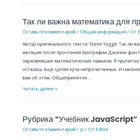
Так ли важна математика для п
Так
ли
Оставьте комментарий
/
Общая информация
/ От
E
важна
Автор оригинального текста: Steve Yegge Так ли 
математика
месяцев после прочтения биографии Джонни фон Н
для
заржавевших математических навыков. Я прочитал 
программистов?
осталась еще целая куча непрочитанных. И наконец
вам об этом. Общепринятое …
Читать далее »
Рубрика “Учебник JavaScript” 
Рубрика
“Учебник
Оставьте комментарий
/
js
/ От
Editor
JavaScript”