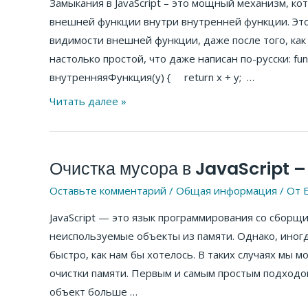
Замыкания в JavaScript – это мощный механизм, к
–
внешней функции внутри внутренней функции. Это 
как
видимости внешней функции, даже после того, как
работают
настолько простой, что даже написан по-русски: fu
замыкания
внутренняяФункция(y) { return x + y; …
в
JS
Читать далее »
Очистка мусора в JavaScript –
Очистка
мусора
Оставьте комментарий
/
Общая информация
/ От
E
в
JavaScript — это язык программирования со сборщ
JavaScript
неиспользуемые объекты из памяти. Однако, иногд
–
быстро, как нам бы хотелось. В таких случаях мы 
и
очистки памяти. Первым и самым простым подходом
всё-
объект больше …
таки