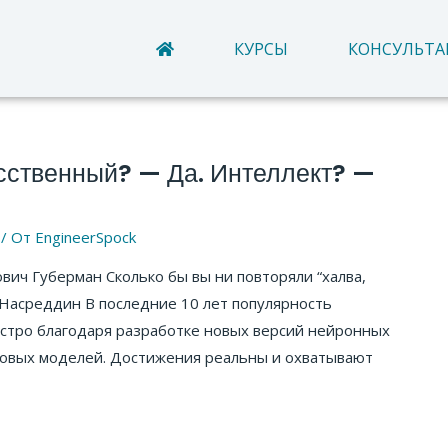
КУРСЫ
КОНСУЛЬТ
сственный? — Да. Интеллект? —
/ От
EngineerSpock
вич Губерман Сколько бы вы ни повторяли “халва,
а Насреддин В последние 10 лет популярность
ыстро благодаря разработке новых версий нейронных
ковых моделей. Достижения реальны и охватывают