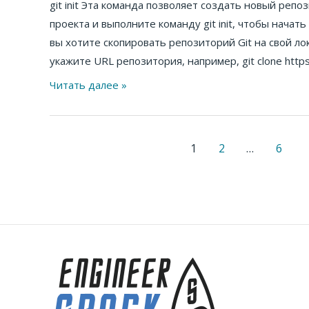
git init Эта команда позволяет создать новый реп
команд
проекта и выполните команду git init, чтобы начать
git
вы хотите скопировать репозиторий Git на свой л
которые
укажите URL репозитория, например, git clone https:
нужно
освоить
Читать далее »
1
2
…
6