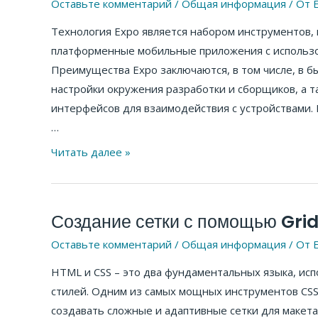
Оставьте комментарий
/
Общая информация
/ От
E
приложений
Технология Expo является набором инструментов, 
на
платформенные мобильные приложения с использова
React
Преимущества Expo заключаются, в том числе, в 
с
настройки окружения разработки и сборщиков, а т
Expo
интерфейсов для взаимодействия с устройствами.
…
Читать далее »
Создание сетки с помощью Gri
Создание
сетки
Оставьте комментарий
/
Общая информация
/ От
E
с
HTML и CSS – это два фундаментальных языка, ис
помощью
стилей. Одним из самых мощных инструментов CSS 
Grid
создавать сложные и адаптивные сетки для макета
CSS