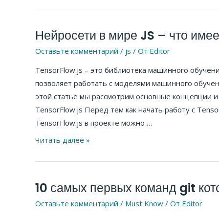
полезные
Нейросети в мире JS – что име
Нейросети
в
Оставьте комментарий
/
js
/ От
Editor
мире
TensorFlow.js – это библиотека машинного обучен
JS
позволяет работать с моделями машинного обучени
–
этой статье мы рассмотрим основные концепции и 
что
TensorFlow.js Перед тем как начать работу с Tenso
имеем
TensorFlow.js в проекте можно …
на
сегодняшний
Читать далее »
день?
10 самых первых команд git ко
10
самых
Оставьте комментарий
/
Must Know
/ От
Editor
первых