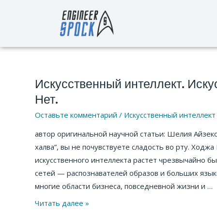
Перейти
к
содержимому
Искусственный интеллект. Иску
Искусственный
Навигация
интеллект.
по
Нет.
Искусственный?
записям
Оставьте комментарий
/
Искусственный интеллект
—
автор оригинальной научной статьи: Шелия Айзеко
Да.
халва”, вы не почувствуете сладость во рту. Ходж
Интеллект?
искусственного интеллекта растет чрезвычайно б
—
сетей — распознавателей образов и больших язы
Нет.
многие области бизнеса, повседневной жизни и …
Читать далее »