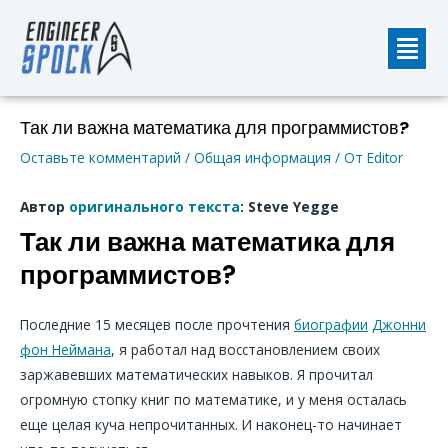
Перейти
Мен
к
содержимому
Навигация
Так ли важна математика для программистов?
по
Оставьте комментарий
/
Общая информация
/ От
Editor
записям
Автор
оригинального текста
: Steve Yegge
Так ли важна математика для
программистов?
Последние 15 месяцев после прочтения
биографии
Джонни
фон Неймана
, я работал над восстановлением своих
заржавевших математических навыков. Я прочитал
огромную стопку книг по математике, и у меня осталась
еще целая куча непрочитанных. И наконец-то начинает