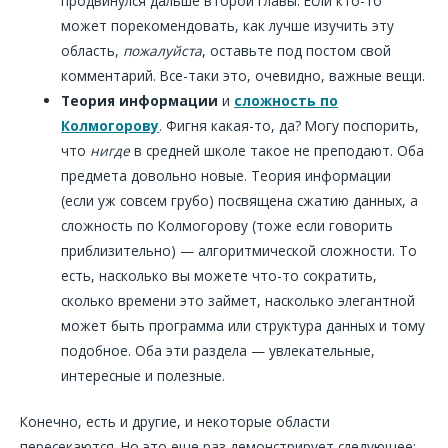
продвинулся дальше второй главы. Если кто-то
может порекомендовать, как лучше изучить эту
область,
пожалуйста
, оставьте под постом свой
комментарий. Все-таки это, очевидно, важные вещи.
Теория информации
и
сложность по
Колмогорову
. Фигня какая-то, да? Могу поспорить,
что
нигде
в средней школе такое не преподают. Оба
предмета довольно новые. Теория информации
(если уж совсем грубо) посвящена сжатию данных, а
сложность по Колмогорову (тоже если говорить
приблизительно) — алгоритмической сложности. То
есть, насколько вы можете что-то сократить,
сколько времени это займет, насколько элегантной
может быть программа или структура данных и тому
подобное. Оба эти раздела — увлекательные,
интересные и полезные.
Конечно, есть и другие, и некоторые области
пересекаются. Но это еще раз демонстрирует следующее: