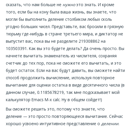
сказать, что нам больше не
нужно
это знать. И кроме
того, если бы на кону была ваша жизнь, вы знаете, что
могли бы выполнить деление столбиком любых сколь
угодно больших чисел. Представьте, вас бросили в грязную
тюрьму где-нибудь в стране третьего мира, и диктатор не
выпустит вас, пока вы не разделите 219308862 на
103503391. Как вы это будете делать? Да очень просто. Вы
начнете вычитать знаменатель из числителя, сохраняя
счетчик до тех пор, пока не сможете его вычитать, и это
будет остаток. Если на вас будут давить, вы сможете найти
способ продолжить вычисление, используя повторное
вычитание для оценки остатка в виде десятичного числа (в
данном случае, 0.1185678219, так мне подсказывает мой
калькулятор Emacs M-x calc. Ну в общем сойдет!)
Вы сможете решить это, потому что знаете, что
деление — это просто повторяющееся вычитание. Сейчас
хорошо усвоено интуитивное представление о
делении
.