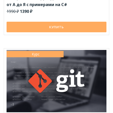
от А до Я с примерами на C#
1990 ₽
1390 ₽
КУПИТЬ
Курс