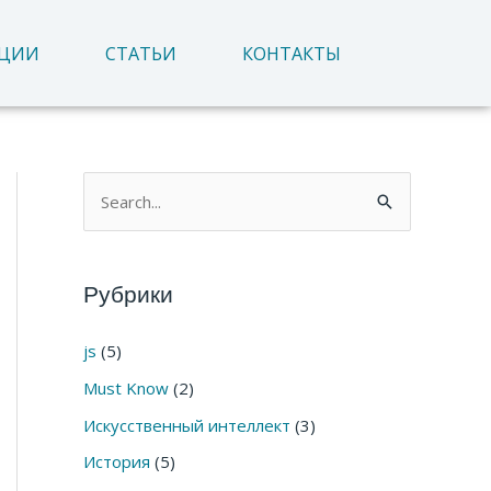
АЦИИ
СТАТЬИ
КОНТАКТЫ
П
о
и
Рубрики
с
к
js
(5)
:
Must Know
(2)
Искусственный интеллект
(3)
История
(5)