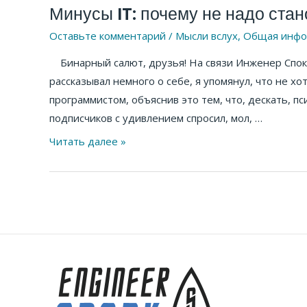
Минусы IT: почему не надо ста
Минусы
IT:
Оставьте комментарий
/
Мысли вслух
,
Общая инфо
почему
Бинарный салют, друзья! На связи Инженер Спок. 
не
рассказывал немного о себе, я упомянул, что не х
надо
программистом, объяснив это тем, что, дескать, пс
становиться
подписчиков с удивлением спросил, мол, …
программистом
Читать далее »