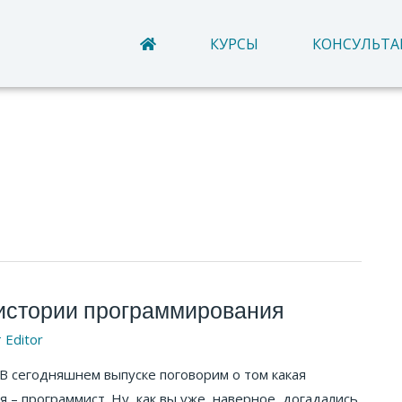
КУРСЫ
КОНСУЛЬТ
 истории программирования
т
Editor
В сегодняшнем выпуске поговорим о том какая
 – программист. Ну, как вы уже, наверное, догадались,