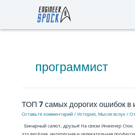
Перейти
к
содержимому
программист
ТОП 7 самых дорогих ошибок в
ТОП
7
Оставьте комментарий
/
История
,
Мысли вслух
/ О
самых
Бинарный салют, друзья! На связи Инженер Спок. 
дорогих
это весёлая, интересная и увлекательная профессия