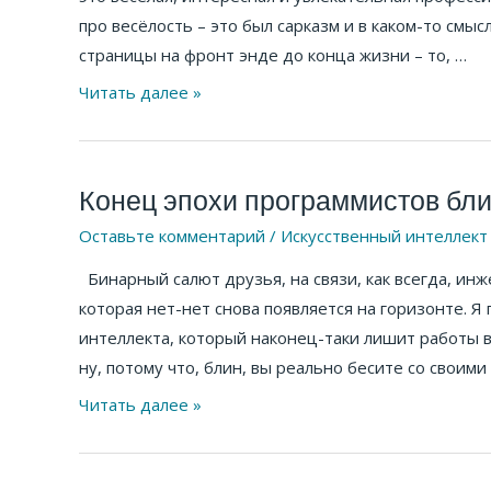
ошибок
про весёлость – это был сарказм и в каком-то смы
в
страницы на фронт энде до конца жизни – то, …
истории
программирования
Читать далее »
Конец эпохи программистов бли
Конец
эпохи
Оставьте комментарий
/
Искусственный интеллект
программистов
Бинарный салют друзья, на связи, как всегда, ин
близок?
которая нет-нет снова появляется на горизонте. Я
ИИ
интеллекта, который наконец-таки лишит работы в
захватывает
ну, потому что, блин, вы реально бесите со своими
мир.
Читать далее »