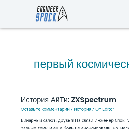
Перейти
к
содержимому
первый космичес
История АйТи: ZXSpectrum
История
АйТи:
Оставьте комментарий
/
История
/ От
Editor
ZXSpectrum
Бинарный салют, друзья! На связи Инженер Спок. 
разные темы и ещё больше анонсировали, но, несм