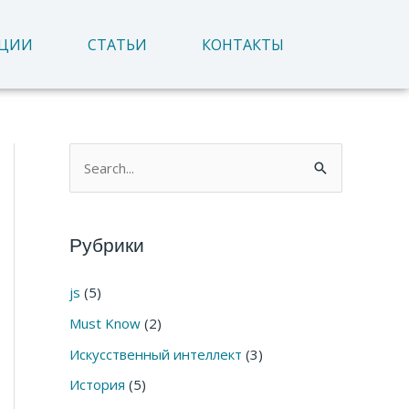
АЦИИ
СТАТЬИ
КОНТАКТЫ
П
о
и
Рубрики
с
к
js
(5)
:
Must Know
(2)
Искусственный интеллект
(3)
История
(5)