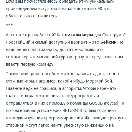
Если вам посчастливилось обладать этим уникальным
произведением искусства в начале лохматых 90-ых,
обязательно отпишитесь.
***
А что же с разработкой? Как
писали игры
для Спектрума?
Простейший и самый доступный вариант – это
Бейсик
. Не
надо ничего настраивать, достаточно включить
компьютер – и мигающий курсор сразу же предложит вам
ввести первую команду.
Таким нехитрым способом можно написать достаточно
сложные игры, например, какой-нибудь Морской бой.
Главное ведь не графика, а алгоритм. Чтобы избежать
спагетти-кода можно писать подпрограммы и
отправляться в них с помощью команды GOSUB (гоусаб), а
потом возвращаться через RETURN. Это был отличный
язык для изучения программирования. Желающие тряхнуть
стариной могут легко найти увесистую книженцию на