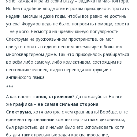
ясно: каждая игра из серии Dizzy – задачка на час-полтора.
Но без подобной «подмоги» игрокам приходилось тратить
недели, месяцы и даже годы, чтобы все равно не достичь
успеха! Форумов ведь не было, попросить помощи, совета
– не у кого. Несмотря на чрезвычайную популярность
Спектрума на русскоязычном пространстве, он мог
присутствовать в единственном экземпляре в большом
многоквартирном доме. Так что приходилось разбираться
во всём либо самому, либо коллективом, состоящим из
нескольких человек, жадно переводя инструкции с
английского языка!
***
А как насчет
гонок, стрелялок
? Да пожалуйста! Но все
же
графика – не самая сильная сторона
Спектрума,
хотя смотря, с чем сравнивать! Вообще, в те
времена персональный компьютер считался диковинкой,
был редкостью, да и нельзя было его использовать хотя
бы для таких привычных задач как сканирование,