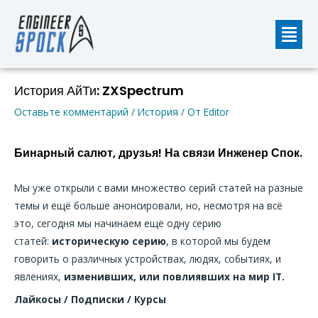
Перейти
Мен
к
содержимому
Навигация
История АйТи: ZXSpectrum
по
Оставьте комментарий
/
История
/ От
Editor
записям
Бинарный салют, друзья! На связи Инженер Спок.
Мы уже открыли с вами множество серий статей на разные
темы и ещё больше анонсировали, но, несмотря на всё
это, сегодня мы начинаем ещё одну серию
статей:
историческую серию
, в которой мы будем
говорить о различных устройствах, людях, событиях, и
явлениях,
изменивших, или повлиявших на мир IT.
Лайкосы / Подписки / Курсы