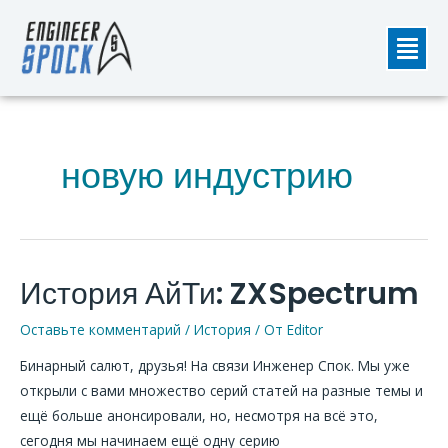
Перейти
Мен
к
содержимому
новую индустрию
История АйТи: ZXSpectrum
История
АйТи:
Оставьте комментарий
/
История
/ От
Editor
ZXSpectrum
Бинарный салют, друзья! На связи Инженер Спок. Мы уже
открыли с вами множество серий статей на разные темы и
ещё больше анонсировали, но, несмотря на всё это,
сегодня мы начинаем ещё одну серию