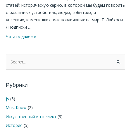
статей: историческую серию, в которой мы будем говорить
о различных устройствах, людях, событиях, и
явлениях, изменивших, или повлиявших на мир IT. Лайкосы
/ Подписки …
Читать далее »
П
о
и
Рубрики
с
к
js
(5)
:
Must Know
(2)
Искусственный интеллект
(3)
История
(5)