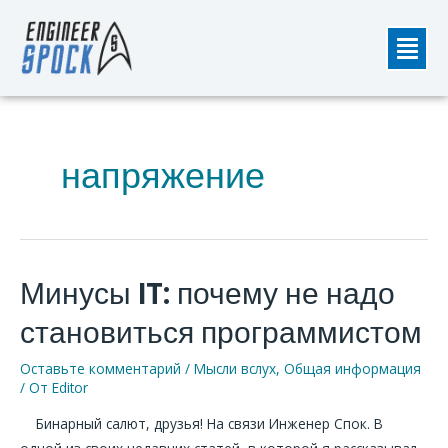
Перейти
Мен
к
содержимому
напряжение
Минусы IT: почему не надо
Минусы
IT:
становиться программистом
почему
не
Оставьте комментарий
/
Мысли вслух
,
Общая информация
надо
/ От
Editor
становиться
Бинарный салют, друзья! На связи Инженер Спок. В
программистом