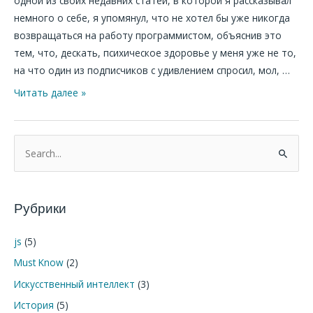
одной из своих недавних статей, в которой я рассказывал
немного о себе, я упомянул, что не хотел бы уже никогда
возвращаться на работу программистом, объяснив это
тем, что, дескать, психическое здоровье у меня уже не то,
на что один из подписчиков с удивлением спросил, мол, …
Читать далее »
П
о
и
Рубрики
с
к
js
(5)
:
Must Know
(2)
Искусственный интеллект
(3)
История
(5)