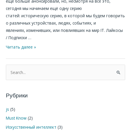
ещё больше анонсировали, но, несмотря на всё это,
сегодня мы начинаем ещё одну серию
статей: историческую серию, в которой мы будем говорить
о различных устройствах, людях, событиях, и
явлениях, изменивших, или повлиявших на мир IT. Лайкосы
/ Подписки …
Читать далее »
П
о
и
Рубрики
с
к
js
(5)
:
Must Know
(2)
Искусственный интеллект
(3)