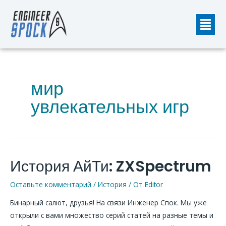
Перейти
Мен
к
содержимому
мир
увлекательных игр
История АйТи: ZXSpectrum
История
АйТи:
Оставьте комментарий
/
История
/ От
Editor
ZXSpectrum
Бинарный салют, друзья! На связи Инженер Спок. Мы уже
открыли с вами множество серий статей на разные темы и