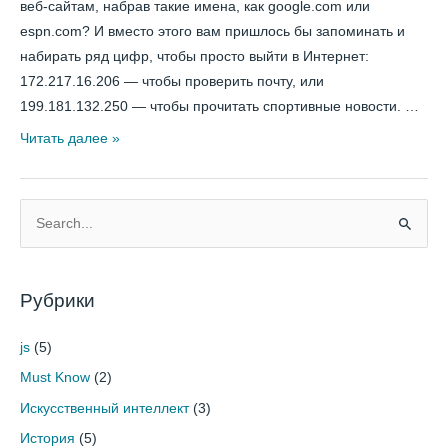
веб-сайтам, набрав такие имена, как google.com или
espn.com? И вместо этого вам пришлось бы запоминать и
набирать ряд цифр, чтобы просто выйти в Интернет:
172.217.16.206 — чтобы проверить почту, или
199.181.132.250 — чтобы прочитать спортивные новости. …
Читать далее »
П
о
и
Рубрики
с
к
js
(5)
:
Must Know
(2)
Искусственный интеллект
(3)
История
(5)