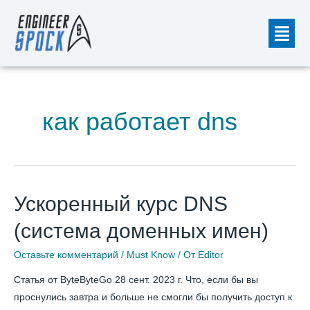
Перейти
Меню
к
содержимому
как работает dns
Ускоренный
Ускоренный курс DNS
курс
(система доменных имен)
DNS
(система
Оставьте комментарий
/
Must Know
/ От
Editor
доменных
Статья от ByteByteGo 28 сент. 2023 г. Что, если бы вы
имен)
проснулись завтра и больше не смогли бы получить доступ к