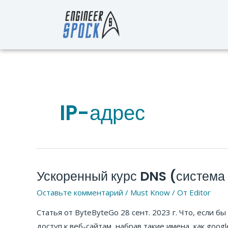
Перейти
к
содержимому
IP-адрес
Ускоренный курс DNS (система
Ускоренный
курс
Оставьте комментарий
/
Must Know
/ От
Editor
DNS
Статья от ByteByteGo 28 сент. 2023 г. Что, если б
(система
доступ к веб-сайтам, набрав такие имена, как goog