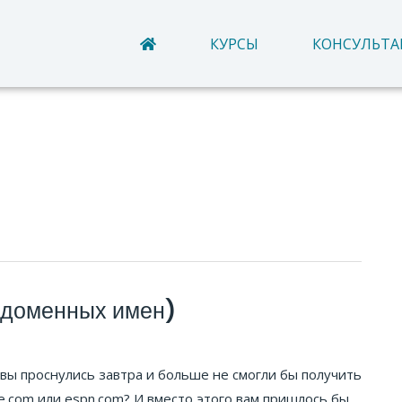
КУРСЫ
КОНСУЛЬТ
 доменных имен)
ы вы проснулись завтра и больше не смогли бы получить
le.com или espn.com? И вместо этого вам пришлось бы