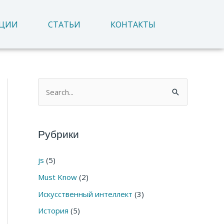
АЦИИ
СТАТЬИ
КОНТАКТЫ
П
о
и
Рубрики
с
к
js
(5)
:
Must Know
(2)
Искусственный интеллект
(3)
История
(5)