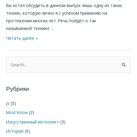
бы хотел обсудить в данном выпуск лишь одну из таких
техник, которую лично я с успехом применяю на
протяжении многих лет. Речь пойдёт о так
называемой технике …
Читать далее »
П
о
и
Рубрики
с
к
js
(5)
:
Must Know
(2)
Искусственный интеллект
(3)
История
(5)