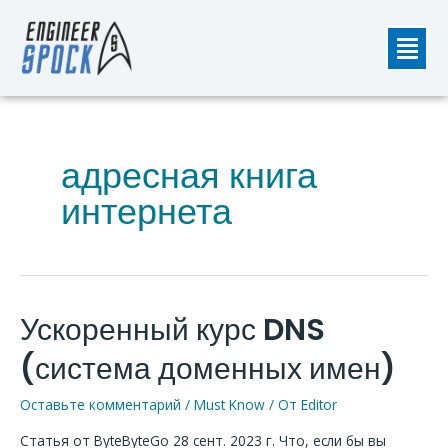
Перейти
Мен
к
содержимому
адресная книга
интернета
Ускоренный курс DNS
Ускоренный
курс
(система доменных имен)
DNS
(система
Оставьте комментарий
/
Must Know
/ От
Editor
доменных
Статья от ByteByteGo 28 сент. 2023 г. Что, если бы вы
имен)