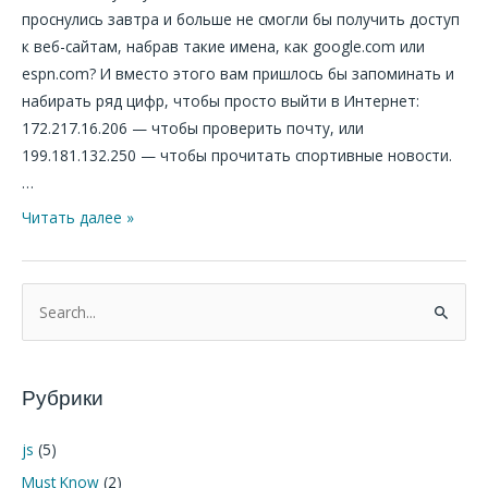
проснулись завтра и больше не смогли бы получить доступ
к веб-сайтам, набрав такие имена, как google.com или
espn.com? И вместо этого вам пришлось бы запоминать и
набирать ряд цифр, чтобы просто выйти в Интернет:
172.217.16.206 — чтобы проверить почту, или
199.181.132.250 — чтобы прочитать спортивные новости.
…
Читать далее »
П
о
и
Рубрики
с
к
js
(5)
:
Must Know
(2)