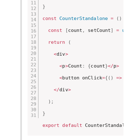
}
const
CounterStandalone
=
(
)
=>
{
const
[
count
,
 setCount
]
=
useSta
return
(
<
div
>
<
p
>
Count
:
{
count
}
<
/
p
>
<
button onClick
=
{
(
)
=>
incre
<
/
div
>
)
;
}
export
default
 CounterStandalone
;