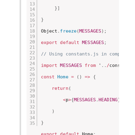
}
]
}
Object
.
freeze
(
MESSAGES
)
;
export
default
MESSAGES
;
// Using constants.js in component
import
MESSAGES
from
 '
.
.
/
constants
const
Home
=
(
)
=>
{
return
(
<
p
>
{
MESSAGES
.
HEADING
}
<
/
h1
>
)
}
export
default
 Home
;