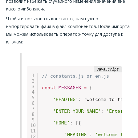
позволит избежать случайного изменения значения вне
какого-либо ключа.
Чтобы использовать константы, нам нужно
импортировать файл в файл компонентов. После импорта
мы можем использовать оператор-точку для доступа к
ключам:
// constants.js or en.js
const
MESSAGES
=
{
'HEADING'
:
 'welcome to the web
'ENTER_YOUR_NAME'
:
'Enter user
'HOME'
:
[
{
'HEADING'
:
'welcome to the