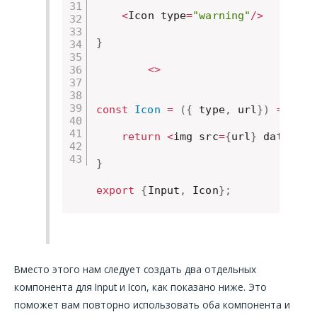
<
Icon type
=
"warning"
/
>
}
<
>
const
Icon
=
(
{
 type
,
 url
}
)
=>
{
return
<
img src
=
{
url
}
 data
-
typ
}
export
{
Input
,
 Icon
}
;
Вместо этого нам следует создать два отдельных
компонента для Input и Icon, как показано ниже. Это
поможет вам повторно использовать оба компонента и