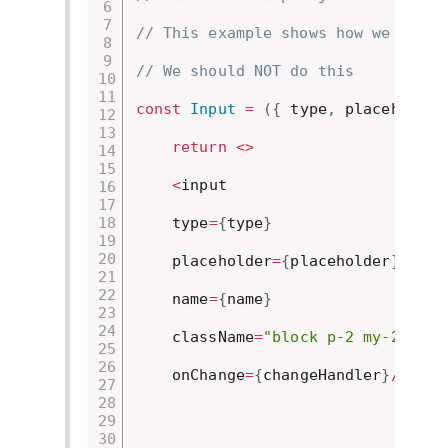
// This example shows how we are e
// We should NOT do this
const
Input
=
(
{
 type
,
 placeholder
return
<
>
<
input

    type
=
{
type
}
    placeholder
=
{
placeholder
}
    name
=
{
name
}
    className
=
"block p-2 my-2 text
    onChange
=
{
changeHandler
}
/
>