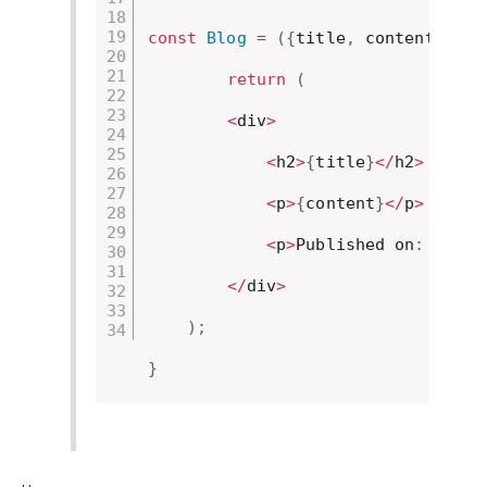
const
Blog
=
(
{
title
,
 content
,
 dat
return
(
<
div
>
<
h2
>
{
title
}
<
/
h2
>
<
p
>
{
content
}
<
/
p
>
<
p
>
Published on
:
{
form
<
/
div
>
)
;
}