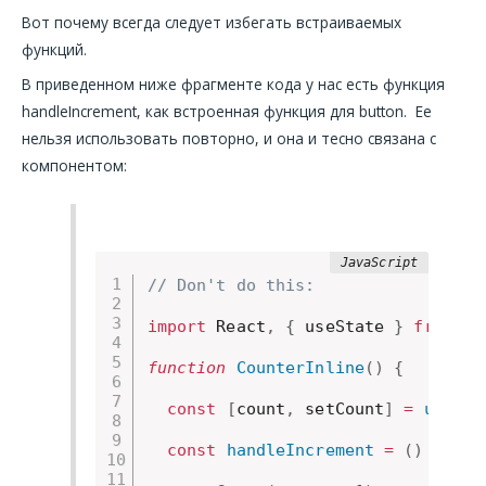
Вот почему всегда следует избегать встраиваемых
функций.
В приведенном ниже фрагменте кода у нас есть функция
handleIncrement, как встроенная функция для button. Ее
нельзя использовать повторно, и она и тесно связана с
компонентом:
// Don't do this:
import
 React
,
{
 useState 
}
from
'r
function
CounterInline
(
)
{
const
[
count
,
 setCount
]
=
useSta
const
handleIncrement
=
(
)
=>
{