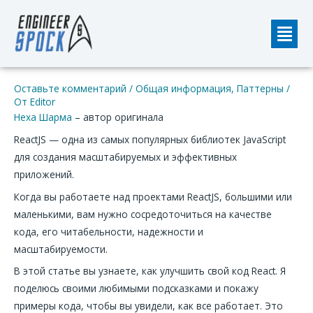
Перейти
Мен
к
содержимому
Навигация
Оставьте комментарий
/
Общая информация
,
Паттерны
/
по
От
Editor
записям
Неха Шарма
– автор оригинала
ReactJS — одна из самых популярных библиотек JavaScript
для создания масштабируемых и эффективных
приложений.
Когда вы работаете над проектами ReactJS, большими или
маленькими, вам нужно сосредоточиться на качестве
кода, его читабельности, надежности и
масштабируемости.
В этой статье вы узнаете, как улучшить свой код React. Я
поделюсь своими любимыми подсказками и покажу
примеры кода, чтобы вы увидели, как все работает. Это