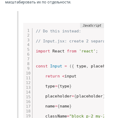
масштабировать их по отдельности.
// Do this instead:
// Input.jsx: create 2 separate fi
import
 React 
from
'react'
;
const
Input
=
(
{
 type
,
 placeholder
return
<
input

    type
=
{
type
}
    placeholder
=
{
placeholder
}
    name
=
{
name
}
    className
=
"block p-2 my-2 text