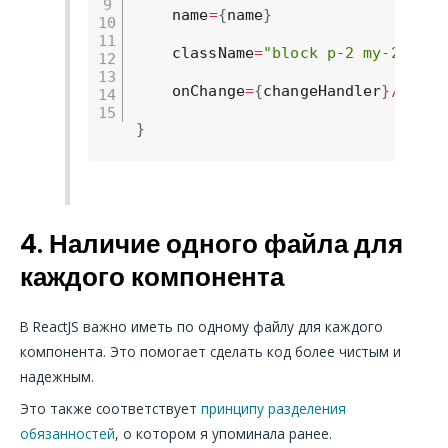
    name
=
{
name
}
    className
=
"block p-2 my-2 text
    onChange
=
{
changeHandler
}
/
>
}
4. Наличие одного файла для
каждого компонента
В ReactJS важно иметь по одному файлу для каждого
компонента. Это помогает сделать код более чистым и
надежным.
Это также соответствует
принципу разделения
обязанностей
, о котором я упоминала ранее.