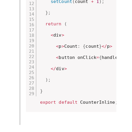
setCount
(
count 
+
1
)
;
}
;
return
(
<
div
>
<
p
>
Count
:
{
count
}
<
/
p
>
<
button onClick
=
{
handleIncre
<
/
div
>
)
;
}
export
default
 CounterInline
;