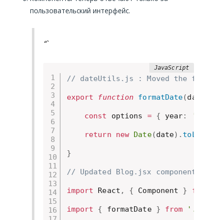
пользовательский интерфейс.
“`
// dateUtils.js : Moved the format
export
function
formatDate
(
date
)
{
const
 options 
=
{
 year
:
'numer
return
new
Date
(
date
)
.
toLocale
}
// Updated Blog.jsx component afte
import
 React
,
{
 Component 
}
from
'
import
{
 formatDate 
}
from
'./date