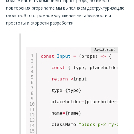
кода. У нас есть компонент Input с props, но вместо
повторения props.name мы выполняем деструктуризацию
свойств. Это огромное улучшение читабельности и
простоты и скорости разработки.
const
Input
=
(
props
)
=>
{
const
{
 type
,
 placeholder
,
 nam
return
<
input

    type
=
{
type
}
    placeholder
=
{
placeholder
}
    name
=
{
name
}
    className
=
"block p-2 my-2 text