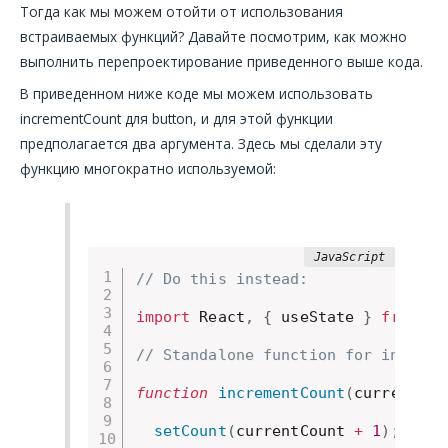
Тогда как мы можем отойти от использования
встраиваемых функций? Давайте посмотрим, как можно
выполнить перепроектирование приведенного выше кода.
В приведенном ниже коде мы можем использовать
incrementCount для button, и для этой функции
предполагается два аргумента. Здесь мы сделали эту
функцию многократно используемой:
// Do this instead:
import
 React
,
{
 useState 
}
from
'r
// Standalone function for increme
function
incrementCount
(
currentCou
setCount
(
currentCount 
+
1
)
;