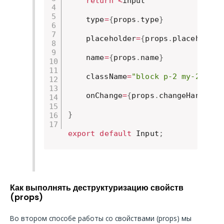
return
<
input

    type
=
{
props
.
type
}
    placeholder
=
{
props
.
placeholder
    name
=
{
props
.
name
}
    className
=
"block p-2 my-2 text
    onChange
=
{
props
.
changeHandler
}
}
export
default
 Input
;
Как выполнять деструктуризацию свойств
(props)
Во втором способе работы со свойствами (props) мы