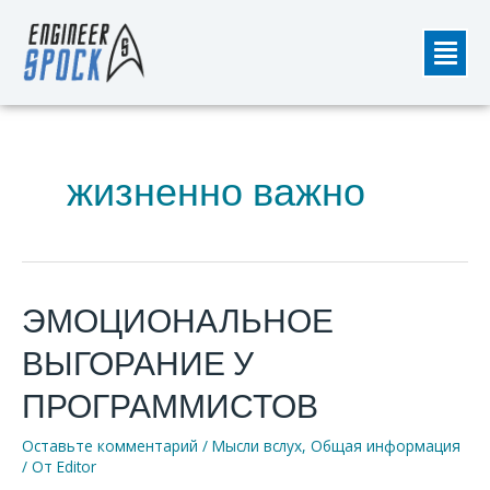
Перейти
Мен
к
содержимому
жизненно важно
ЭМОЦИОНАЛЬНОЕ
ЭМОЦИОНАЛЬНОЕ
ВЫГОРАНИЕ
ВЫГОРАНИЕ У
У
ПРОГРАММИСТОВ
ПРОГРАММИСТОВ
Оставьте комментарий
/
Мысли вслух
,
Общая информация
/ От
Editor