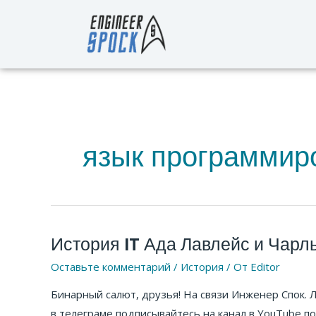
Перейти
к
содержимому
язык программир
История IT Ада Лавлейс и Чарл
История
IT
Оставьте комментарий
/
История
/ От
Editor
Ада
Бинарный салют, друзья! На связи Инженер Спок. 
Лавлейс
в телеграме подписывайтесь на канал в YouTube 