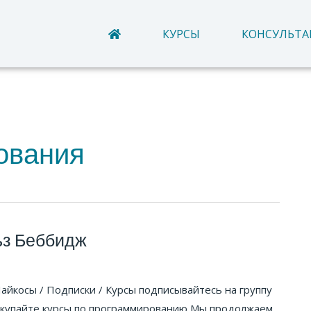
КУРСЫ
КОНСУЛЬТ
ования
ьз Беббидж
Лайкосы / Подписки / Курсы подписывайтесь на группу
покупайте курсы по программированию Мы продолжаем