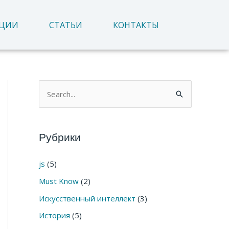
АЦИИ
СТАТЬИ
КОНТАКТЫ
П
о
и
Рубрики
с
к
js
(5)
:
Must Know
(2)
Искусственный интеллект
(3)
История
(5)