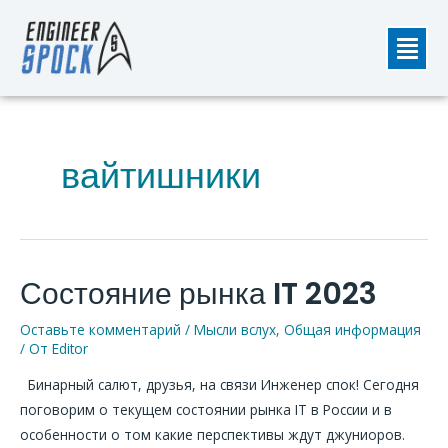
Перейти
Мен
к
содержимому
вайтишники
Состояние рынка IT 2023
Состояние
рынка
Оставьте комментарий
/
Мысли вслух
,
Общая информация
IT
/ От
Editor
2023
Бинарный салют, друзья, на связи Инженер спок! Сегодня
поговорим о текущем состоянии рынка IT в России и в
особенности о том какие перспективы ждут джуниоров.