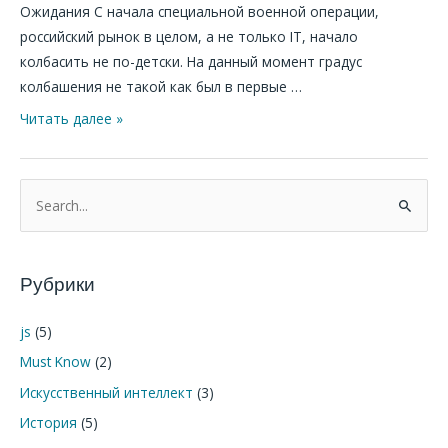
Ожидания С начала специальной военной операции,
российский рынок в целом, а не только IT, начало
колбасить не по-детски. На данный момент градус
колбашения не такой как был в первые …
Читать далее »
П
о
и
Рубрики
с
к
js
(5)
:
Must Know
(2)
Искусственный интеллект
(3)
История
(5)