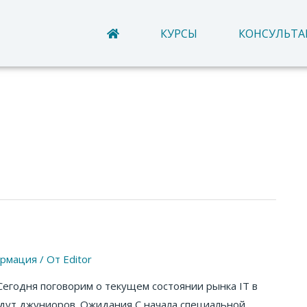
КУРСЫ
КОНСУЛЬТ
рмация
/ От
Editor
Сегодня поговорим о текущем состоянии рынка IT в
ждут джуниоров. Ожидания С начала специальной