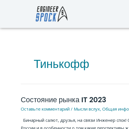
Перейти
к
содержимому
Тинькофф
Состояние рынка IT 2023
Состояние
рынка
Оставьте комментарий
/
Мысли вслух
,
Общая инфо
IT
Бинарный салют, друзья, на связи Инженер спок! 
2023
России и в особенности о том какие перспективы 