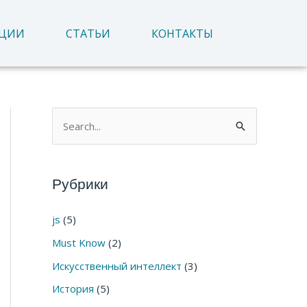
АЦИИ
СТАТЬИ
КОНТАКТЫ
П
о
и
Рубрики
с
к
js
(5)
:
Must Know
(2)
Искусственный интеллект
(3)
История
(5)