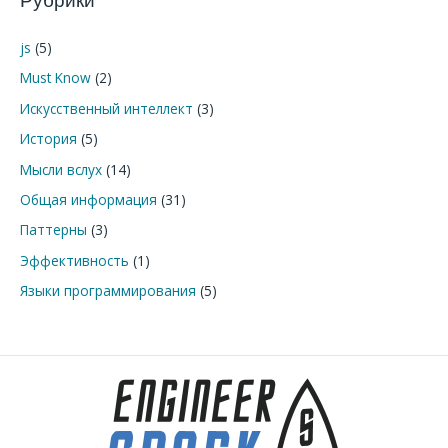
Рубрики
с
к
js
(5)
:
Must Know
(2)
Искусственный интеллект
(3)
История
(5)
Мысли вслух
(14)
Общая информация
(31)
Паттерны
(3)
Эффективность
(1)
Языки программирования
(5)