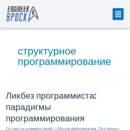
Перейти
Мен
к
содержимому
структурное
программирование
Ликбез программиста:
Ликбез
программиста:
парадигмы
парадигмы
программирования
программирования
Оставьте комментарий
/
Общая информация
,
Паттерны
/