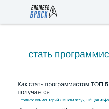
Перейти
к
содержимому
стать программи
Как стать программистом ТОП 5
Как
стать
получается
программистом
Оставьте комментарий
/
Мысли вслух
,
Общая инфо
ТОП