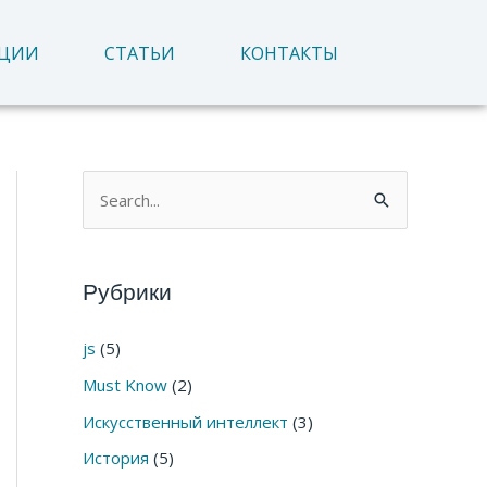
АЦИИ
СТАТЬИ
КОНТАКТЫ
П
о
и
Рубрики
с
к
js
(5)
:
Must Know
(2)
Искусственный интеллект
(3)
История
(5)