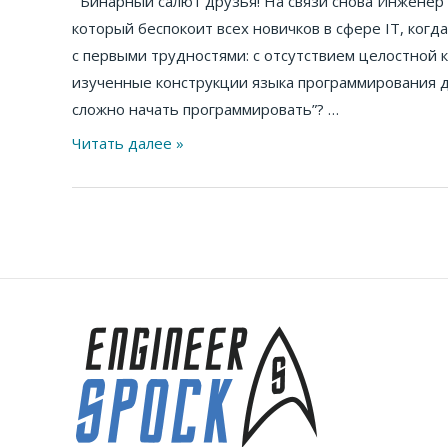
Бинарный салют друзья! На связи снова Инженер С
5
который беспокоит всех новичков в сфере IT, ког
причин
с первыми трудностями: с отсутствием целостной 
почему
изученные конструкции языка программирования дл
у
сложно начать программировать”? …
вас
не
Читать далее »
получается