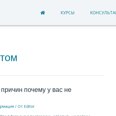
КУРСЫ
КОНСУЛЬТ
стом
 причин почему у вас не
рмация
/ От
Editor