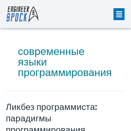
Перейти
Мен
к
содержимому
современные
языки
программирования
Ликбез программиста:
Ликбез
программиста:
парадигмы
парадигмы
программирования
программирования