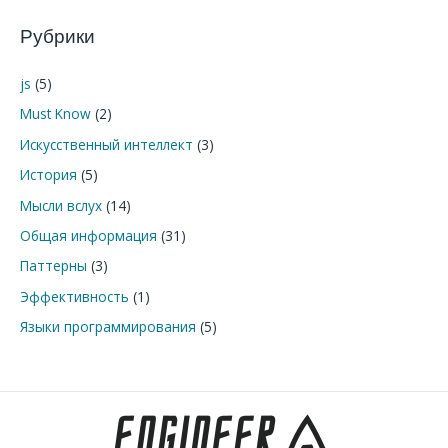
и
Рубрики
с
к
js
(5)
:
Must Know
(2)
Искусственный интеллект
(3)
История
(5)
Мысли вслух
(14)
Общая информация
(31)
Паттерны
(3)
Эффективность
(1)
Языки программирования
(5)