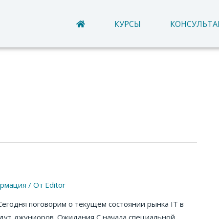
КУРСЫ
КОНСУЛЬТ
рмация
/ От
Editor
Сегодня поговорим о текущем состоянии рынка IT в
ждут джуниоров. Ожидания С начала специальной