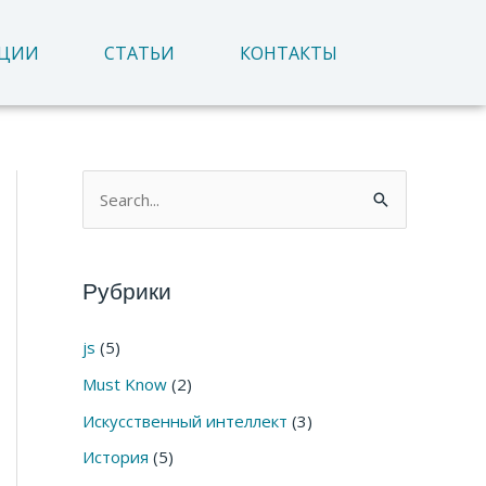
АЦИИ
СТАТЬИ
КОНТАКТЫ
П
о
и
Рубрики
с
к
js
(5)
:
Must Know
(2)
Искусственный интеллект
(3)
История
(5)