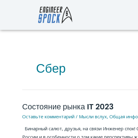
Перейти
к
содержимому
Сбер
Состояние рынка IT 2023
Состояние
рынка
Оставьте комментарий
/
Мысли вслух
,
Общая инфо
IT
Бинарный салют, друзья, на связи Инженер спок! 
2023
России и в особенности о том какие перспективы 