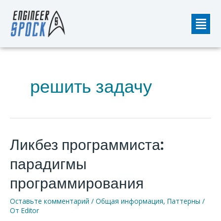
Перейти
Мен
к
содержимому
решить задачу
Ликбез программиста:
Ликбез
программиста:
парадигмы
парадигмы
программирования
программирования
Оставьте комментарий
/
Общая информация
,
Паттерны
/
От
Editor