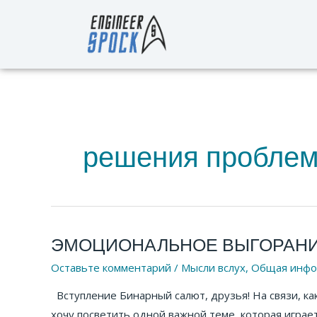
Перейти
к
содержимому
решения пробле
ЭМОЦИОНАЛЬНОЕ ВЫГОРАНИ
ЭМОЦИОНАЛЬНОЕ
ВЫГОРАНИЕ
Оставьте комментарий
/
Мысли вслух
,
Общая инфо
У
Вступление Бинарный салют, друзья! На связи, как
ПРОГРАММИСТОВ
хочу посветить одной важной теме, которая игра