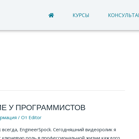
КУРСЫ
КОНСУЛЬТ
м
Е У ПРОГРАММИСТОВ
рмация
/ От
Editor
 всегда, EngineerSpock. Сегодняшний видеоролик я
ет ключевую роль в профессиональной жизни каждого