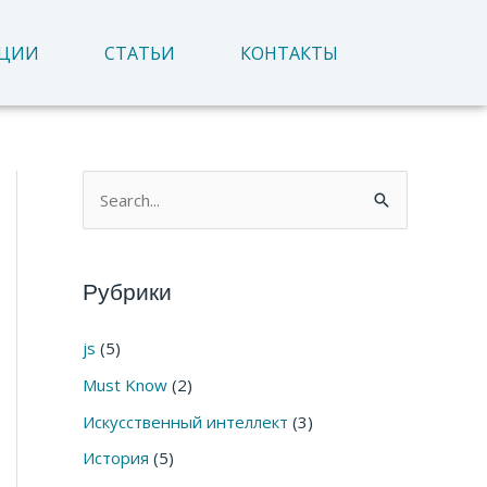
АЦИИ
СТАТЬИ
КОНТАКТЫ
П
о
и
Рубрики
с
к
js
(5)
:
Must Know
(2)
Искусственный интеллект
(3)
История
(5)