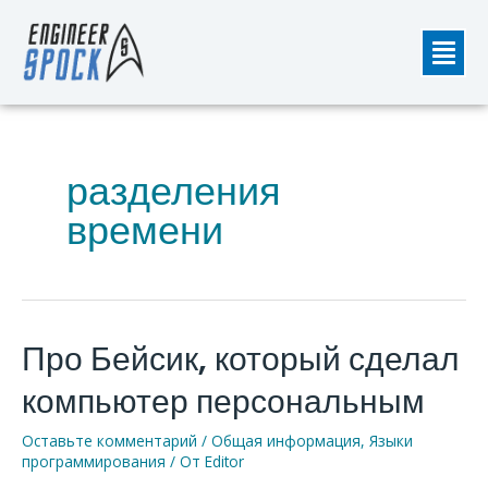
Перейти
Мен
к
содержимому
разделения
времени
Про Бейсик, который сделал
Про
Бейсик,
компьютер персональным
который
сделал
Оставьте комментарий
/
Общая информация
,
Языки
компьютер
программирования
/ От
Editor
персональным