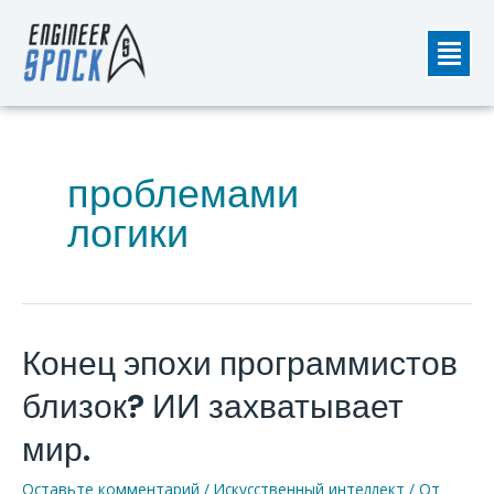
Перейти
Мен
к
содержимому
проблемами
логики
Конец эпохи программистов
Конец
эпохи
близок? ИИ захватывает
программистов
близок?
мир.
ИИ
Оставьте комментарий
/
Искусственный интеллект
/ От
захватывает