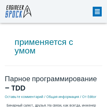
Перейти
Мен
к
содержимому
применяется с
умом
Парное программирование
Парное
программирование
– TDD
–
TDD
Оставьте комментарий
/
Общая информация
/ От
Editor
Бинарный салют, друзья. На связи, как всегда, инженер