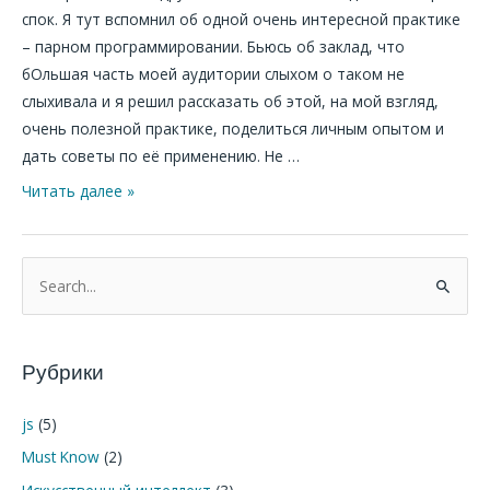
спок. Я тут вспомнил об одной очень интересной практике
– парном программировании. Бьюсь об заклад, что
бОльшая часть моей аудитории слыхом о таком не
слыхивала и я решил рассказать об этой, на мой взгляд,
очень полезной практике, поделиться личным опытом и
дать советы по её применению. Не …
Читать далее »
П
о
и
Рубрики
с
к
js
(5)
:
Must Know
(2)