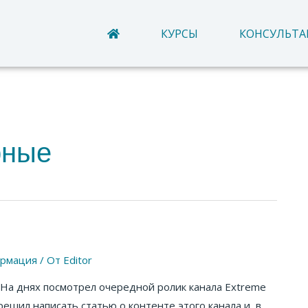
КУРСЫ
КОНСУЛЬТ
рные
рмация
/ От
Editor
. На днях посмотрел очередной ролик канала Extreme
решил написать статью о контенте этого канала и, в