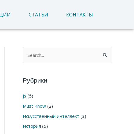
АЦИИ
СТАТЬИ
КОНТАКТЫ
П
о
и
Рубрики
с
к
js
(5)
:
Must Know
(2)
Искусственный интеллект
(3)
История
(5)