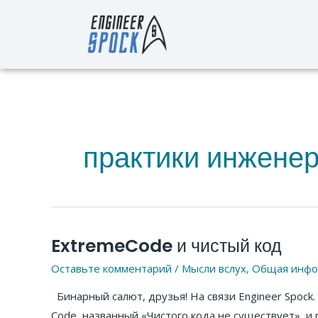
Перейти
к
содержимому
практики инжене
ExtremeCode и чистый код
ExtremeCode
и
Оставьте комментарий
/
Мысли вслух
,
Общая инфо
чистый
Бинарный салют, друзья! На связи Engineer Spock
код
Code, названный «Чистого кода не существует», и 