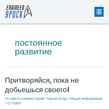
Перейти
Мен
к
содержимому
постоянное
развитие
Притворяйся, пока не
Притворяйся,
пока
добьешься своего!
не
добьешься
Оставьте комментарий
/
Мысли вслух
,
Общая информация
своего!
/ От
Editor