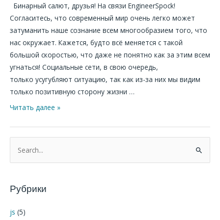
Бинарный салют, друзья! На связи EngineerSpock!
Согласитесь, что современный мир очень легко может
затуманить наше сознание всем многообразием того, что
нас окружает. Кажется, будто всё меняется с такой
большой скоростью, что даже не понятно как за этим всем
угнаться! Социальные сети, в свою очередь,
только усугубляют ситуацию, так как из-за них мы видим
только позитивную сторону жизни …
Читать далее »
П
о
и
Рубрики
с
к
js
(5)
: