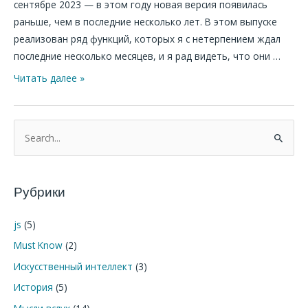
сентябре 2023 — в этом году новая версия появилась
раньше, чем в последние несколько лет. В этом выпуске
реализован ряд функций, которых я с нетерпением ждал
последние несколько месяцев, и я рад видеть, что они …
Читать далее »
П
о
и
Рубрики
с
к
js
(5)
:
Must Know
(2)
Искусственный интеллект
(3)
История
(5)