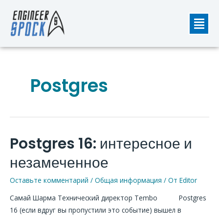
Перейти
Мен
к
содержимому
Postgres
Postgres 16: интересное и
Postgres
16:
незамеченное
интересное
и
Оставьте комментарий
/
Общая информация
/ От
Editor
незамеченное
Самай Шарма Технический директор Tembo Postgres
16 (если вдруг вы пропустили это событие) вышел в