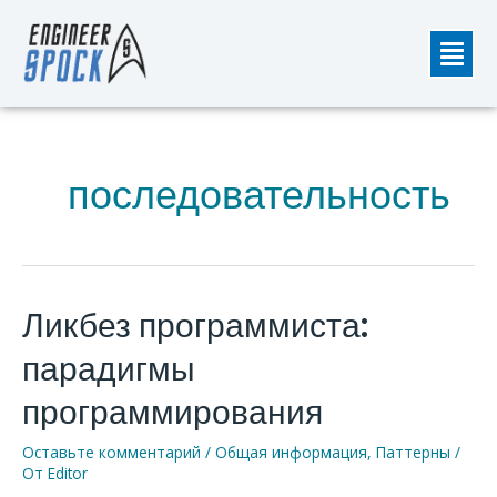
Перейти
Мен
к
содержимому
последовательность
Ликбез программиста:
Ликбез
программиста:
парадигмы
парадигмы
программирования
программирования
Оставьте комментарий
/
Общая информация
,
Паттерны
/
От
Editor