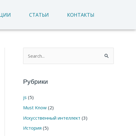
АЦИИ
СТАТЬИ
КОНТАКТЫ
П
о
и
Рубрики
с
к
js
(5)
:
Must Know
(2)
Искусственный интеллект
(3)
История
(5)