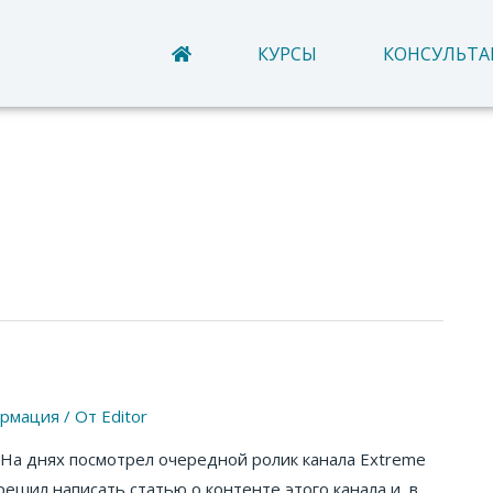
КУРСЫ
КОНСУЛЬТ
рмация
/ От
Editor
. На днях посмотрел очередной ролик канала Extreme
решил написать статью о контенте этого канала и, в