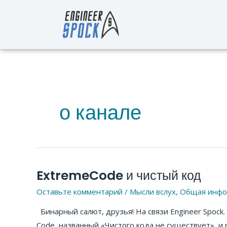
Перейти
к
содержимому
о канале
ExtremeCode и чистый код
ExtremeCode
и
Оставьте комментарий
/
Мысли вслух
,
Общая инфо
чистый
Бинарный салют, друзья! На связи Engineer Spock
код
Code, названный «Чистого кода не существует», и 