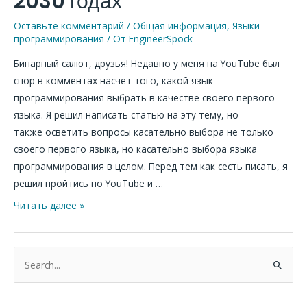
2030 годах
2024,
2025,
Оставьте комментарий
/
Общая информация
,
Языки
программирования
/ От
EngineerSpock
2026,
2027,
Бинарный салют, друзья! Недавно у меня на YouTube был
2028,
спор в комментах насчет того, какой язык
2029,
программирования выбрать в качестве своего первого
2030
языка. Я решил написать статью на эту тему, но
годах
также осветить вопросы касательно выбора не только
своего первого языка, но касательно выбора языка
программирования в целом. Перед тем как сесть писать, я
решил пройтись по YouTube и …
Читать далее »
П
о
и