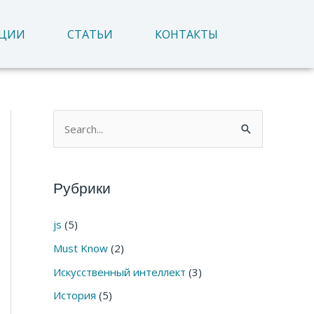
АЦИИ
СТАТЬИ
КОНТАКТЫ
П
о
и
Рубрики
с
к
js
(5)
:
Must Know
(2)
Искусственный интеллект
(3)
История
(5)