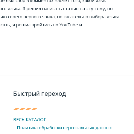
e был спор в комментах насчет того, какой язык
го языка. Я решил написать статью на эту тему, но
ко своего первого языка, но касательно выбора языка
сать, я решил пройтись по YouTube и …
Быстрый переход
ВЕСЬ КАТАЛОГ
– Политика обработки персональных данных