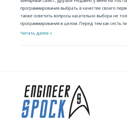
Бинарный салют, друзья! Недавно у меня на YouTub
в
программирования выбрать в качестве своего перво
2022,
также осветить вопросы касательно выбора не толь
2023,
программирования в целом. Перед тем как сесть пи
2024,
2025,
Читать далее »
2026,
2027,
2028,
2029,
2030
годах