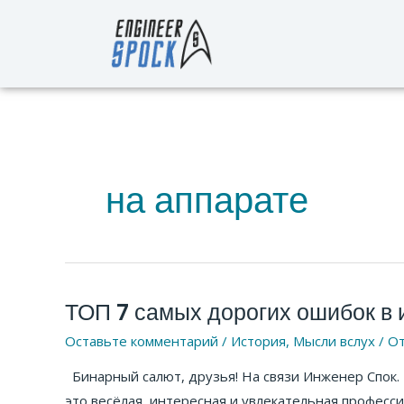
Перейти
к
содержимому
на аппарате
ТОП 7 самых дорогих ошибок в
ТОП
7
Оставьте комментарий
/
История
,
Мысли вслух
/ О
самых
Бинарный салют, друзья! На связи Инженер Спок. 
дорогих
это весёлая, интересная и увлекательная профессия