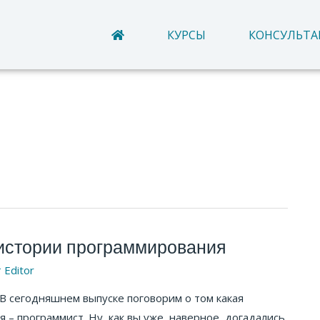
КУРСЫ
КОНСУЛЬТ
 истории программирования
т
Editor
В сегодняшнем выпуске поговорим о том какая
 – программист. Ну, как вы уже, наверное, догадались,