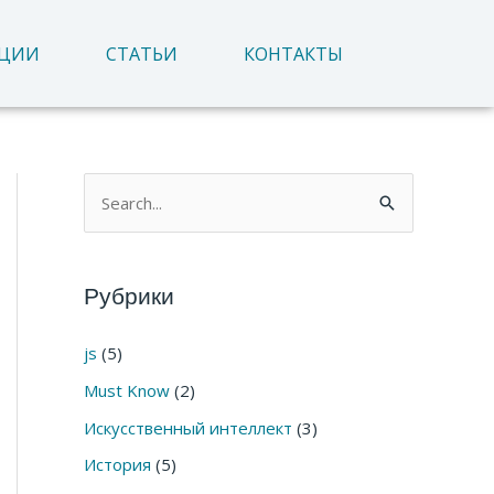
АЦИИ
СТАТЬИ
КОНТАКТЫ
П
о
и
Рубрики
с
к
js
(5)
:
Must Know
(2)
Искусственный интеллект
(3)
История
(5)