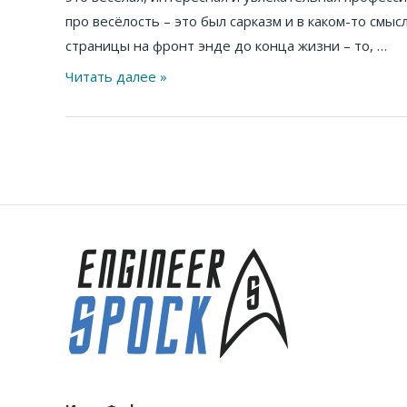
ошибок
про весёлость – это был сарказм и в каком-то смы
в
страницы на фронт энде до конца жизни – то, …
истории
программирования
Читать далее »