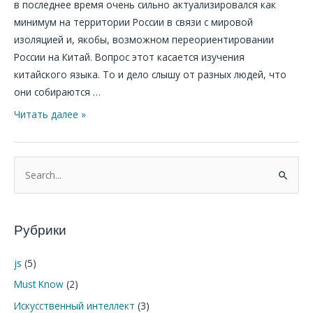
в последнее время очень сильно актуализировался как
минимум на территории России в связи с мировой
изоляцией и, якобы, возможном переориентировании
России на Китай. Вопрос этот касается изучения
китайского языка. То и дело слышу от разных людей, что
они собираются …
Читать далее »
П
о
и
Рубрики
с
к
js
(5)
:
Must Know
(2)
Искусственный интеллект
(3)