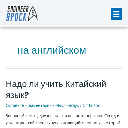
Перейти
Мен
к
содержимому
на английском
Надо ли учить Китайский
Надо
ли
язык?
учить
Китайский
Оставьте комментарий
/
Мысли вслух
/ От
Editor
язык?
Бинарный салют, друзья, на связи – инженер спок. Сегодня
у нас короткий спец выпуск, касающийся вопроса, который