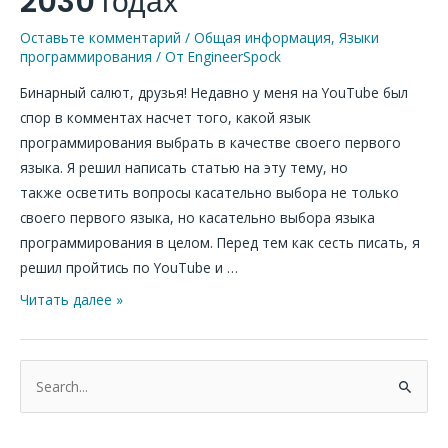
2030 годах
2024,
2025,
Оставьте комментарий
/
Общая информация
,
Языки
программирования
/ От
EngineerSpock
2026,
2027,
Бинарный салют, друзья! Недавно у меня на YouTube был
2028,
спор в комментах насчет того, какой язык
2029,
программирования выбрать в качестве своего первого
2030
языка. Я решил написать статью на эту тему, но
годах
также осветить вопросы касательно выбора не только
своего первого языка, но касательно выбора языка
программирования в целом. Перед тем как сесть писать, я
решил пройтись по YouTube и …
Читать далее »
П
о
и