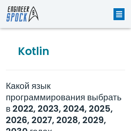
Перейти
Мен
к
содержимому
Kotlin
Какой язык
Какой
язык
программирования выбрать
программирования
выбрать
в 2022, 2023, 2024, 2025,
в
2026, 2027, 2028, 2029,
2022,
2023,