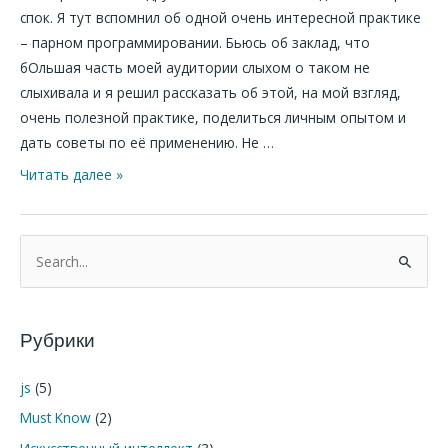
спок. Я тут вспомнил об одной очень интересной практике
– парном программировании. Бьюсь об заклад, что
бОльшая часть моей аудитории слыхом о таком не
слыхивала и я решил рассказать об этой, на мой взгляд,
очень полезной практике, поделиться личным опытом и
дать советы по её применению. Не …
Читать далее »
П
о
и
Рубрики
с
к
js
(5)
:
Must Know
(2)