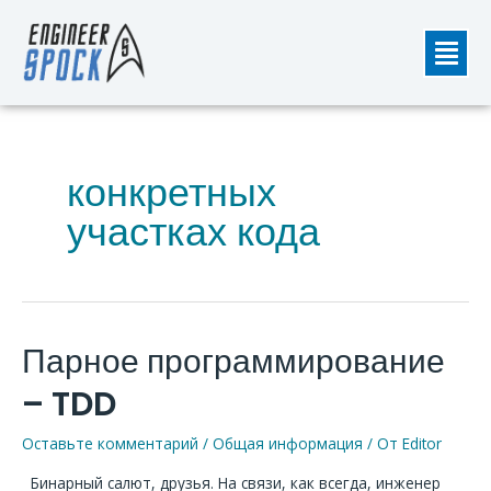
Перейти
Мен
к
содержимому
конкретных
участках кода
Парное программирование
Парное
программирование
– TDD
–
TDD
Оставьте комментарий
/
Общая информация
/ От
Editor
Бинарный салют, друзья. На связи, как всегда, инженер