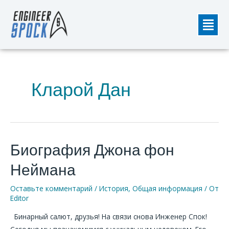
Перейти
Мен
к
содержимому
Кларой Дан
Биография Джона фон
Биография
Джона
Неймана
фон
Неймана
Оставьте комментарий
/
История
,
Общая информация
/ От
Editor
Бинарный салют, друзья! На связи снова Инженер Спок!