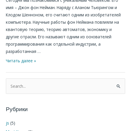
Сегодня мы познакомимся с уникальным человеком. Его
имя – Джон фон Нейман. Наряду с Аланом Тьюрингом и
Клодом Шенноном, его считают одним из изобретателей
компьютера. Научные работы фон Неймана повлияли на
квантовую теорию, теорию автоматов, экономику и
другие отрасли. Его называют одним из основателей
программирования как отдельной индустрии, а
разработанная …
Читать далее »
П
о
и
Рубрики
с
к
js
(5)
: