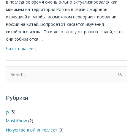
в последнее время очень сильно актуализировался как
минимум на территории России в связи с мировой
изоляцией и, якобы, возможном переориентировании
России на Китай. Вопрос этот касается изучения
китайского языка. То и дело слышу от разных людей, что
они собираются …
Читать далее »
П
о
и
Рубрики
с
к
js
(5)
:
Must Know
(2)
Искусственный интеллект
(3)