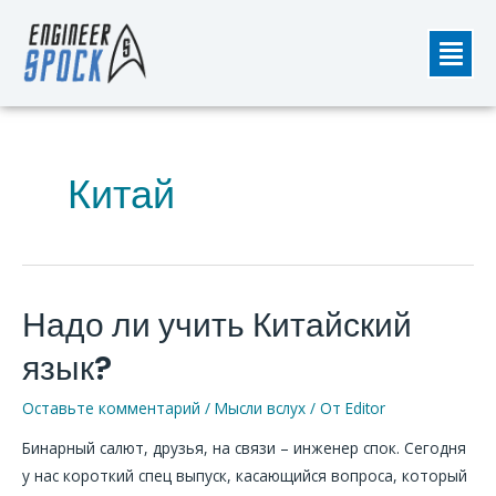
Перейти
Мен
к
содержимому
Китай
Надо ли учить Китайский
Надо
ли
язык?
учить
Китайский
Оставьте комментарий
/
Мысли вслух
/ От
Editor
язык?
Бинарный салют, друзья, на связи – инженер спок. Сегодня
у нас короткий спец выпуск, касающийся вопроса, который