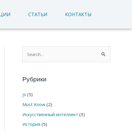
АЦИИ
СТАТЬИ
КОНТАКТЫ
П
о
и
Рубрики
с
к
js
(5)
:
Must Know
(2)
Искусственный интеллект
(3)
История
(5)