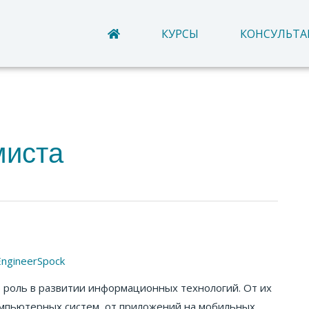
КУРСЫ
КОНСУЛЬТ
миста
EngineerSpock
 роль в развитии информационных технологий. От их
омпьютерных систем, от приложений на мобильных