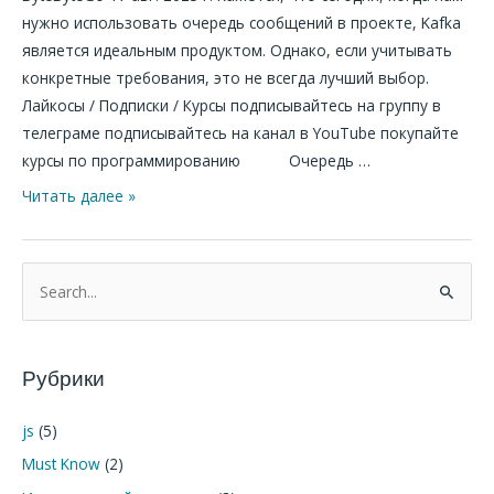
с
нужно использовать очередь сообщений в проекте, Kafka
RabbitMQ
является идеальным продуктом. Однако, если учитывать
конкретные требования, это не всегда лучший выбор.
Лайкосы / Подписки / Курсы подписывайтесь на группу в
телеграме подписывайтесь на канал в YouTube покупайте
курсы по программированию Очередь …
Читать далее »
П
о
и
Рубрики
с
к
js
(5)
:
Must Know
(2)