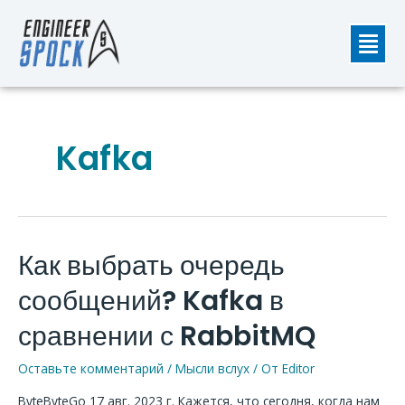
Перейти
Мен
к
содержимому
Kafka
Как выбрать очередь
Как
выбрать
сообщений? Kafka в
очередь
сообщений?
сравнении с RabbitMQ
Kafka
Оставьте комментарий
/
Мысли вслух
/ От
Editor
в
сравнении
ByteByteGo 17 авг. 2023 г. Кажется, что сегодня, когда нам