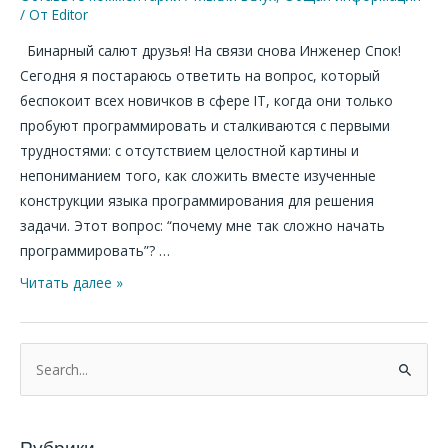
/ От
Editor
почему
у
Бинарный салют друзья! На связи снова Инженер Спок!
вас
Сегодня я постараюсь ответить на вопрос, который
не
беспокоит всех новичков в сфере IT, когда они только
получается
пробуют программировать и сталкиваются с первыми
трудностями: с отсутствием целостной картины и
непониманием того, как сложить вместе изученные
конструкции языка программирования для решения
задачи. Этот вопрос: “почему мне так сложно начать
программировать”? …
Читать далее »
П
о
и