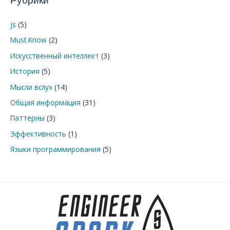
Рубрики
с
к
js
(5)
:
Must Know
(2)
Искусственный интеллект
(3)
История
(5)
Мысли вслух
(14)
Общая информация
(31)
Паттерны
(3)
Эффективность
(1)
Языки программирования
(5)