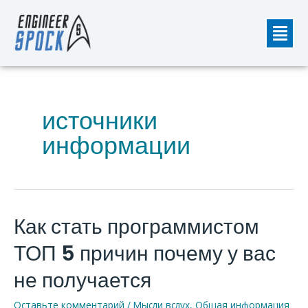
Перейти
Мен
к
содержимому
источники
информации
Как стать программистом
Как
стать
ТОП 5 причин почему у вас
программистом
ТОП
не получается
5
Оставьте комментарий
/
Мысли вслух
,
Общая информация
причин