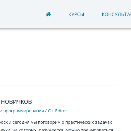
КУРСЫ
КОНСУЛЬТ
 новичков
и программирования
/ От
Editor
pock и сегодня мы поговорим о практических задачах
ачки, на которых, разумеется, можно тренироваться,