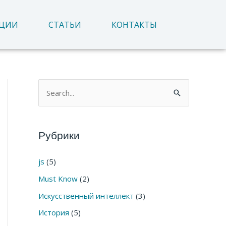
АЦИИ
СТАТЬИ
КОНТАКТЫ
П
о
и
Рубрики
с
к
js
(5)
:
Must Know
(2)
Искусственный интеллект
(3)
История
(5)