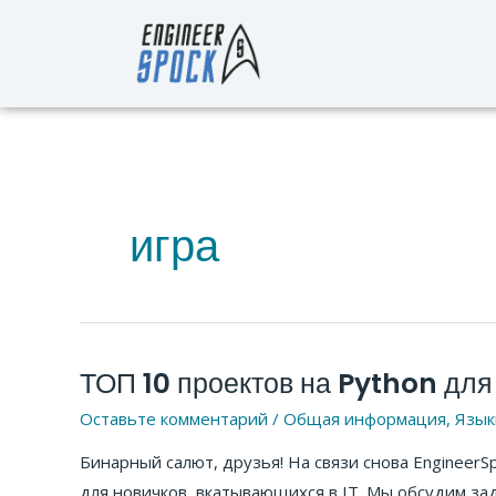
Перейти
к
содержимому
игра
ТОП 10 проектов на Python для
ТОП
10
Оставьте комментарий
/
Общая информация
,
Язык
проектов
Бинарный салют, друзья! На связи снова EngineerS
на
для новичков, вкатывающихся в IT. Мы обсудим зад