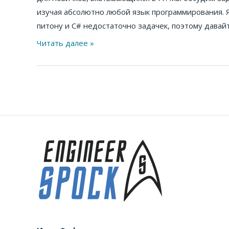
Python
изучая абсолютно любой язык программирования. Я
для
питону и C# недостаточно задачек, поэтому давай
новичков
Читать далее »