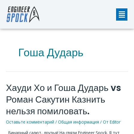
Перейти
Мен
к
содержимому
Гоша Дударь
Хауди Хо и Гоша Дударь vs
Хауди
Хо
Роман Сакутин Казнить
и
Гоша
нельзя помиловать.
Дударь
Оставьте комментарий
/
Общая информация
/ От
Editor
vs
Роман
Бинарный салют, друзья! На связи Engineer Spock. Я тут