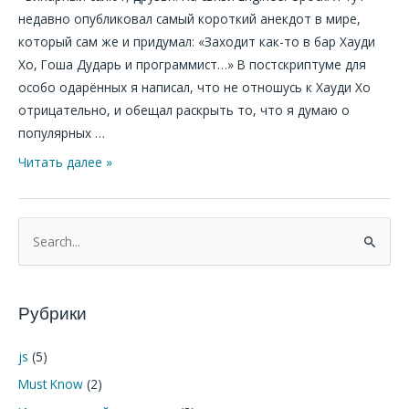
Сакутин
недавно опубликовал самый короткий анекдот в мире,
Казнить
который сам же и придумал: «Заходит как-то в бар Хауди
нельзя
Хо, Гоша Дударь и программист…» В постскриптуме для
помиловать.
особо одарённых я написал, что не отношусь к Хауди Хо
отрицательно, и обещал раскрыть то, что я думаю о
популярных …
Читать далее »
П
о
и
Рубрики
с
к
js
(5)
:
Must Know
(2)