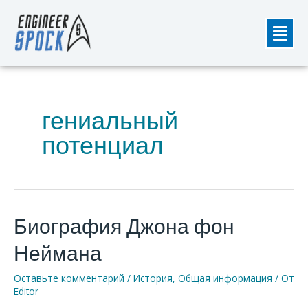
Перейти
Мен
к
содержимому
гениальный
потенциал
Биография Джона фон
Биография
Джона
Неймана
фон
Неймана
Оставьте комментарий
/
История
,
Общая информация
/ От
Editor