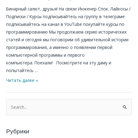
и
Бинарный салют, друзья! На связи Инженер Спок. Лайкосы /
Чарльз
Подписки / Курсы подписывайтесь на группу в телеграме
Беббидж
подписывайтесь на канал в YouTube покупайте курсы по
программированию Мы продолжаем серию исторических
статей и сегодня мы поговорим об удивительной истории
программирования, а именно о появлении первой
компьютерной программы и первого
компьютера. Поехали! Посмотрите на эту даму и
попытайтесь …
Читать далее »
П
о
и
Рубрики
с