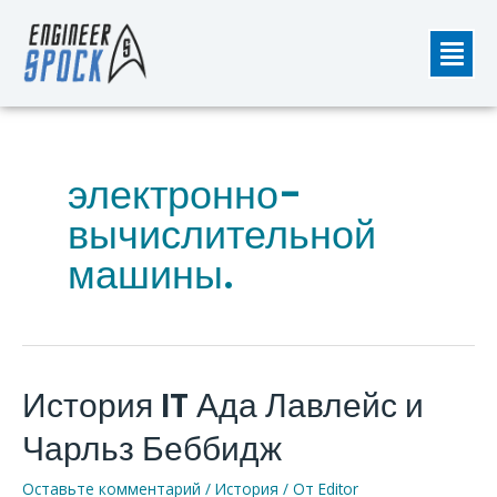
Перейти
Мен
к
содержимому
электронно-
вычислительной
машины.
История IT Ада Лавлейс и
История
IT
Чарльз Беббидж
Ада
Лавлейс
Оставьте комментарий
/
История
/ От
Editor